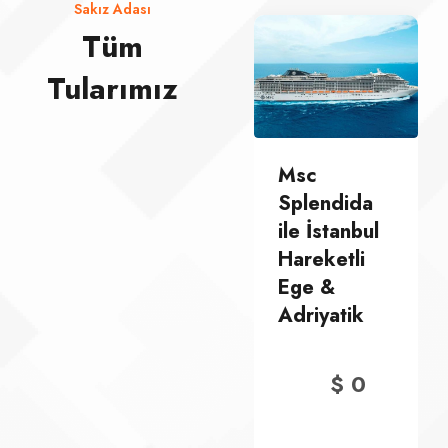
Sakız Adası
Tüm
Tularımız
Msc
Msc
Splendida
Splendida
ile İstanbul
ile İstanbul
Hareketli
Hareketli
Ege &
Ege &
Adriyatik
Adriyatik
$
0
$
0