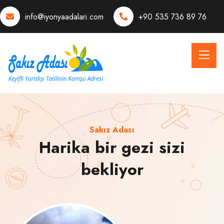
info@iyonyaadalari.com
+90 535 736 89 76
Sakız Adası
Harika bir gezi sizi
bekliyor