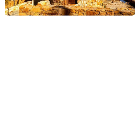
Go & Discover
Yunan Adaları Turlarının
Genel Özellikleri Nelerdir?
Türkiye’den hareketle birbirinden güzel Yunan adalarına doğru
hareket eden gemiler size yepyeni maceraların kapılarını
aralayabilir. Yunanistan Kapı Vizesi ile Gidebileceğin Adalar
1.Midilli Adası (Lesvos) 2.Sakız Adası (Chios) 3.Sisam
(Samos) Adası 4.Limni (Limnos) Adası 5.Leros (İleryoz) Adası
6.Kalimnos (Kelemez) Adası 7.Kos (İstanköy) Adası 8.Simi
(Sömbeki) Adası 9.Rodos Adası 10.Meis Adası