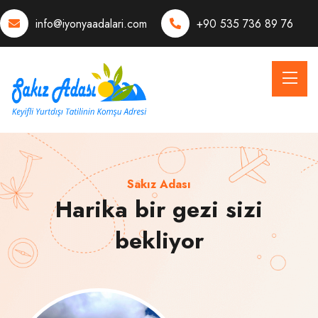
info@iyonyaadalari.com
+90 535 736 89 76
Sakız Adası
Harika bir gezi sizi
bekliyor