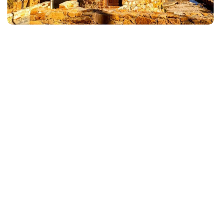
Go & Discover
Yunan Adaları Turlarının
Genel Özellikleri Nelerdir?
Türkiye’den hareketle birbirinden güzel Yunan adalarına doğru
hareket eden gemiler size yepyeni maceraların kapılarını
aralayabilir. Yunanistan Kapı Vizesi ile Gidebileceğin Adalar
1.Midilli Adası (Lesvos) 2.Sakız Adası (Chios) 3.Sisam
(Samos) Adası 4.Limni (Limnos) Adası 5.Leros (İleryoz) Adası
6.Kalimnos (Kelemez) Adası 7.Kos (İstanköy) Adası 8.Simi
(Sömbeki) Adası 9.Rodos Adası 10.Meis Adası