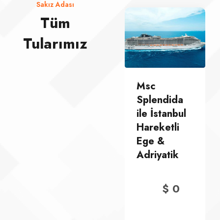
Sakız Adası
Tüm
Tularımız
Msc
Msc
Splendida
Splendida
ile İstanbul
ile İstanbul
Hareketli
Hareketli
Ege &
Ege &
Adriyatik
Adriyatik
$
0
$
0