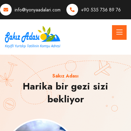
info@iyonyaadalari.com
+90 535 736 89 76
Sakız Adası
Harika bir gezi sizi
bekliyor