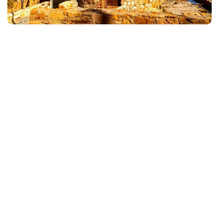
Go & Discover
Yunan Adaları Turlarının
Genel Özellikleri Nelerdir?
Türkiye’den hareketle birbirinden güzel Yunan adalarına doğru
hareket eden gemiler size yepyeni maceraların kapılarını
aralayabilir. Yunanistan Kapı Vizesi ile Gidebileceğin Adalar
1.Midilli Adası (Lesvos) 2.Sakız Adası (Chios) 3.Sisam
(Samos) Adası 4.Limni (Limnos) Adası 5.Leros (İleryoz) Adası
6.Kalimnos (Kelemez) Adası 7.Kos (İstanköy) Adası 8.Simi
(Sömbeki) Adası 9.Rodos Adası 10.Meis Adası