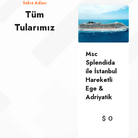
Sakız Adası
Tüm
Tularımız
Msc
Msc
Splendida
Splendida
ile İstanbul
ile İstanbul
Hareketli
Hareketli
Ege &
Ege &
Adriyatik
Adriyatik
$
0
$
0