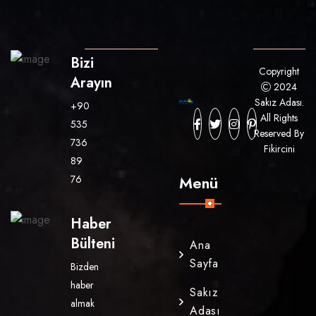
Bizi
Copyright
Arayın
2024
Sakız Adası.
+90
All Rights
535
Reserved By
736
Fikircini
89
Menü
76
Haber
Bülteni
Ana
Sayfa
Bizden
haber
Sakız
almak
Adası