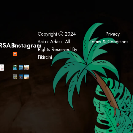
Copyright
2024
Privacy
Sakız Adası. All
Terms & Conditions
RSAB
Instagram
Rights Reserved By
Fikircini