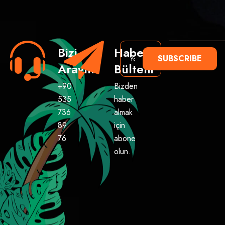
Bizi
Haber
SUBSCRIBE
Arayın
Bülteni
+90
Bizden
535
haber
736
almak
89
için
76
abone
olun.