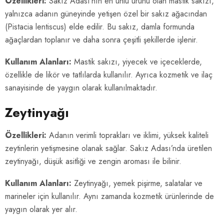
Özellikleri:
Sakız Adası’nın en ünlü ürünü olan mastik sakızı,
yalnızca adanın güneyinde yetişen özel bir sakız ağacından
(Pistacia lentiscus) elde edilir. Bu sakız, damla formunda
ağaçlardan toplanır ve daha sonra çeşitli şekillerde işlenir.
Kullanım Alanları:
Mastik sakızı, yiyecek ve içeceklerde,
özellikle de likör ve tatlılarda kullanılır. Ayrıca kozmetik ve ilaç
sanayisinde de yaygın olarak kullanılmaktadır.
Zeytinyağı
Özellikleri:
Adanın verimli toprakları ve iklimi, yüksek kaliteli
zeytinlerin yetişmesine olanak sağlar. Sakız Adası’nda üretilen
zeytinyağı, düşük asitliği ve zengin aroması ile bilinir.
Kullanım Alanları:
Zeytinyağı, yemek pişirme, salatalar ve
marineler için kullanılır. Aynı zamanda kozmetik ürünlerinde de
yaygın olarak yer alır.