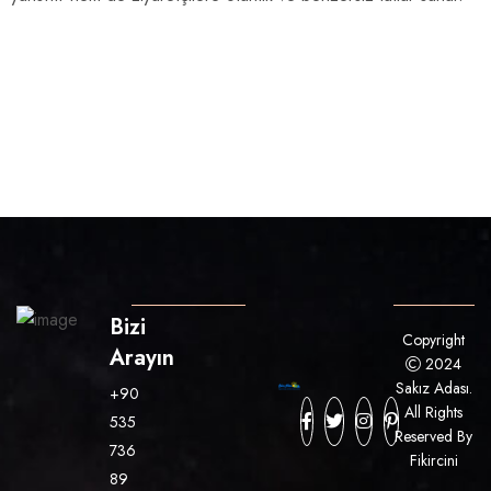
Bizi
Copyright
Arayın
2024
Sakız Adası.
+90
All Rights
535
Reserved By
736
Fikircini
89